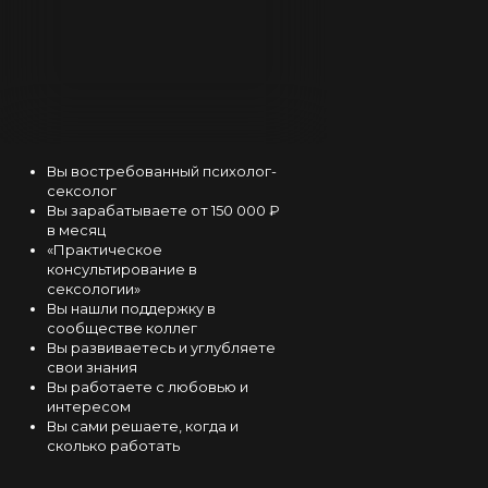
Вы востребованный психолог-
сексолог
Вы зарабатываете от 150 000 ₽
в месяц
«Практическое
консультирование в
сексологии»
Вы нашли поддержку в
сообществе коллег
Вы развиваетесь и углубляете
Евгения Ермакович
свои знания
Вы работаете с любовью и
Врач,
интересом
Вы сами решаете, когда и
Сексолог,
сколько работать
Супервизор и
преподаватель Академии