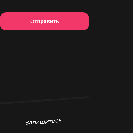
Отправить
Светлана Тарасова
Практикующий психолог,
Сексолог,
Член Ассоциации
Запишитесь
Сексологов,
Арт-терапевт,