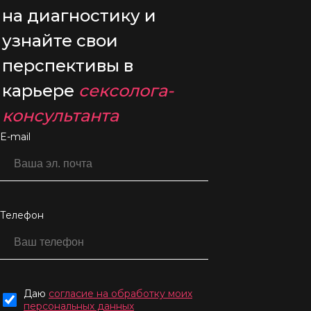
специалист,
на диагностику и
Куратор академии на
направлении Сексология.
узнайте свои
перспективы в
карьере
сексолога-
консультанта
E-mail
Телефон
Даю
согласие на обработку моих
персональных данных