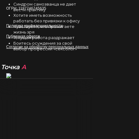
Синдром самозванца не дает
Когнитивно-
ОГРН: 1197746745635
вести практику
Поведенческой
Хотите иметь возможность
Психотерапии России.
работать без привязки к офису
Политика конфиденциальности
Чувствуете, что прожигаете
жизнь зря
Публичная оферта
Текущая работа раздражает
Боитесь осуждения за свой
Согласие на обработку персональных данных
выбор профессии «сексолог»
Точка
А