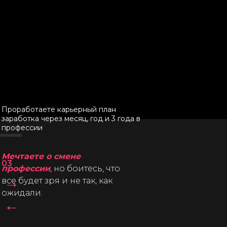
Сомневаетесь
и никак
02
не можете выбрать между
психологией
и сексологией.
Проработаете карьерный план
заработка через месяц, год и 3 года в
профессии
Мечтаете о смене
03
профессии
, но боитесь, что
→
все будет зря и не так, как
ожидали.
←