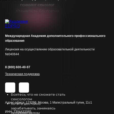
психолог-сексолог
Консультирующий
психолог-сексолог,
Стоимость:
бесплатно
НЛП-практик, гипнотехник,
Записаться
Автор женских онлайн-
курсов,
Ведущий телесных
Международная Академия дополнительного профессионального
практикумов,
образования
Cупервизор Академии
EDPRO,
Лицензия на осуществление образовательной деятельности
Ведущий активных Ошо-
№040844
медитаций,
Телесный терапевт.
8 (800) 600-40-97
Техническая поддержка
Сергей Сицинский
Клинический психолог,
Когнитивно -
Боитесь, что не сможете стать
поведенческий
сексологом
психотерапевт,
Адрес офиса: 123290, Москва, 1 Магистральный тупик, 11с1
Хотите достойно
Сексолог,
зарабатывать, занимаясь
ИНН: 7734432085
любимым делом
Член Ассоциации