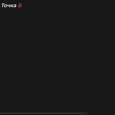
EDPRO,
Точка
Б
Телесный и арт-терапевт,
Ведущая практик и лектор
пространства Open_psy в
Екатеринбурге,
Автор блога о сексе.