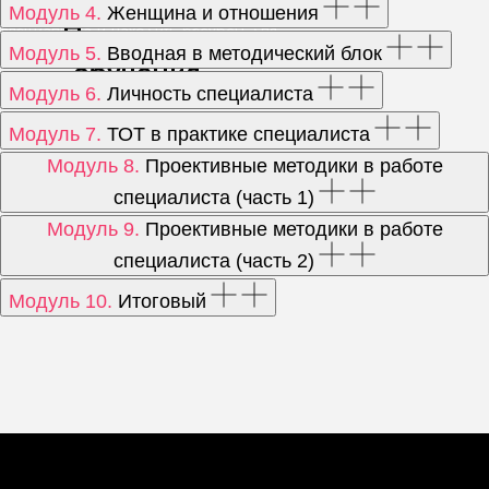
Научитесь
определять кризисы
Модуль 4.
Женщина и отношения
Программа
специалиста и находить ресурсы для
их преодоления
Модуль 5.
Вводная в методический блок
обучения
Узнаете
, как личность специалиста и
Модуль 6.
Личность специалиста
его состояние влияют на процесс
Модуль 7.
ТОТ в практике специалиста
консультирования
Модуль 8.
Проективные методики в работе
Вы оставляете заявку на обучение,
оплачиваете его, и вам сразу открывается
специалиста (часть 1)
доступ к курсу в личном кабинете
Модуль 9.
Проективные методики в работе
специалиста (часть 2)
Модуль 10.
Итоговый