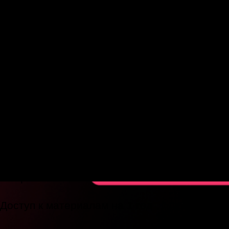
Отзывы студентов
@evgeniaantoniuk
Сексолог, психолог,
гипнотерапевт, телесный
психотерапевт
Преподаватель Центра
Федоровой Екатерины и
куратор академии EDPRO
Член Ассоциации сексологов