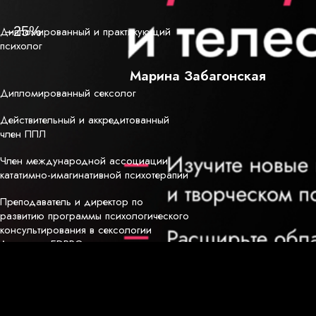
Дипломированный и практикующий
психолог
Марина Забагонская
Дипломированный сексолог
Действительный и аккредитованный
член ППЛ
Член международной ассоциации
кататимно-имагинативной психотерапии
Преподаватель и директор по
развитию программы психологического
консультирования в сексологии
Академии EDPRO
Евгения Антонюк