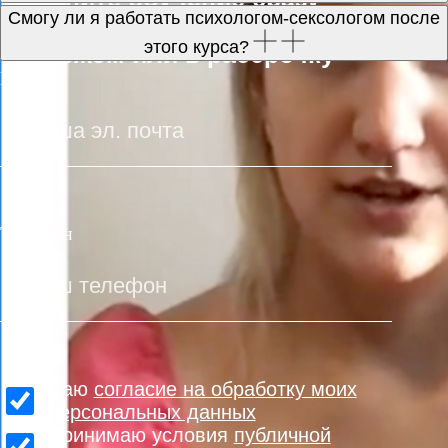
Смогу ли я работать психологом-сексологом после
@burmistrova_ju
этого курса?
Дипломированный клинический
психолог и сексолог
Гештальт и арт-терапевт
Телесный терапевт,
психотерапевт кризисных
состояний
Мария Рахманина