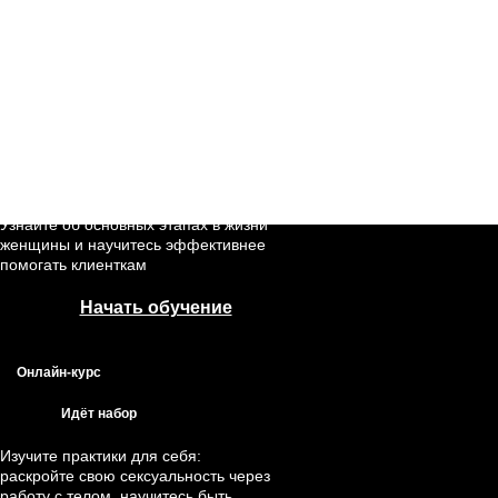
Изучите новые практики для
работы с клиентом в телесном и
творческом подходе
Расширьте область практики и
консультирования, обретите
большую экспертность в новых
методиках
Узнайте об основных этапах в жизни
женщины и научитесь эффективнее
помогать клиенткам
Начать обучение
Онлайн-курс
Идёт набор
Изучите практики для себя:
раскройте свою сексуальность через
работу с телом, научитесь быть