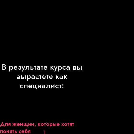
И пройдете процесс
личных женских
В результате курса вы
трансформаций
вырастете как
Поймете
, как формируется женская
специалист:
идентичность
Проработаете
страх стыда и страх
одиночества
Проработаете
негативные установки
в теме отношений
Для женщин, которые хотят
понять себя