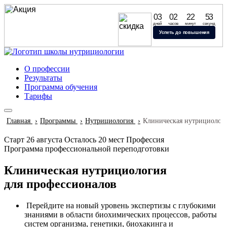
Успейте начать обучение
03
02
22
52
по старым ценам
дней
часов
минут
секунд
Удерживаем цены до конца августа
Успеть до повышения
— учитесь нутрициологии выгодно
О профессии
Результаты
Программа обучения
Тарифы
Главная
Программы
Нутрициология
Клиническая нутрициологи
Старт 26 августа
Осталось 20 мест
Профессия
Программа профессиональной переподготовки
Клиническая нутрициология
для профессионалов
Перейдите на новый уровень экспертизы с глубокими
знаниями в области биохимических процессов, работы
систем организма, генетики, биохакинга и