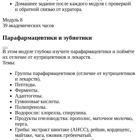
Домашнее задание после каждого модуля с проверкой
и обратной связью от куратора.
Модуль
8
39 академических часов
Парафармацевтики и эубиотики
В этом модуле глубоко изучите парафармацевтики и поймёте
их отличие от нутрицевтиков и лекарств.
Темы:
Группы парафармацевтиков (отличие от нутрицевтиков
и лекарств).
Пептиды.
Ферменты.
Адаптогены.
Гуминовые кислоты.
Полипренолы.
Водоросли: хлорелла, спирулина.
Продукты пчеловодства: прополис, маточное молочко,
перга.
Грибы: экстракт шиитаке (AHCC), рейши, кордицепс,
майтаке, чага, ежовик гребенчатый.