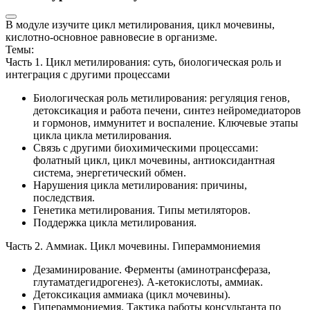
В модуле изучите цикл метилирования, цикл мочевины,
кислотно-основное равновесие в организме.
Темы:
Часть 1. Цикл метилирования: суть, биологическая роль и
интеграция с другими процессами
Биологическая роль метилирования: регуляция генов,
детоксикация и работа печени, синтез нейромедиаторов
и гормонов, иммунитет и воспаление. Ключевые этапы
цикла цикла метилирования.
Связь с другими биохимическими процессами:
фолатный цикл, цикл мочевины, антиоксидантная
система, энергетический обмен.
Нарушения цикла метилирования: причины,
последствия.
Генетика метилирования. Типы метиляторов.
Поддержка цикла метилирования.
Часть 2. Аммиак. Цикл мочевины. Гипераммониемия
Дезаминирование. Ферменты (аминотрансфераза,
глутаматдегидрогенез). А-кетокислоты, аммиак.
Детоксикация аммиака (цикл мочевины).
Гипераммониемия. Тактика работы консультанта по