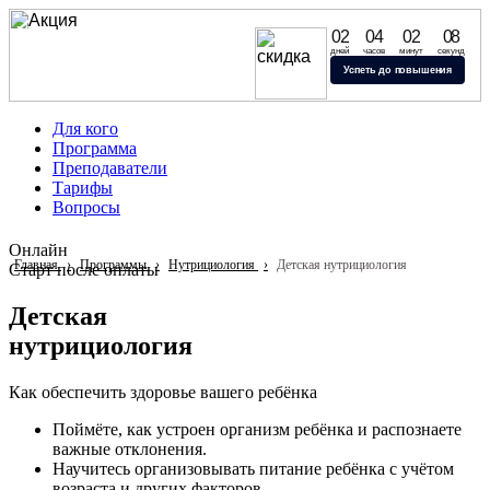
Успейте начать обучение
02
04
02
07
по старым ценам
дней
часов
минут
секунд
Удерживаем цены до конца августа
Успеть до повышения
— учитесь нутрициологии выгодно
Для кого
Программа
Преподаватели
Тарифы
Вопросы
Онлайн
Главная
Программы
Нутрициология
Детская нутрициология
Старт после оплаты
Детская
нутрициология
Как обеспечить здоровье вашего ребёнка
Поймёте, как устроен организм ребёнка и распознаете
важные отклонения.
Научитесь организовывать питание ребёнка с учётом
возраста и других факторов.