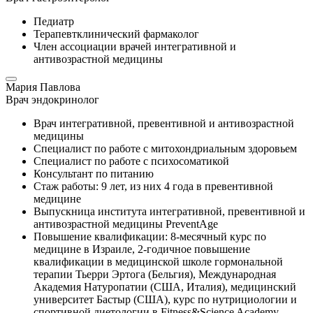
Педиатр
Терапевтклинический фармаколог
Член ассоциации врачей интегративной и
антивозрастной медицины
Мария Павлова
Врач эндокринолог
Врач интегративной, превентивной и антивозрастной
медицины
Специалист по работе с митохондриальным здоровьем
Специалист по работе с психосоматикой
Консультант по питанию
Стаж работы: 9 лет, из них 4 года в превентивной
медицине
Выпускница института интегративной, превентивной и
антивозрастной медицины PreventAge
Повышение квалификации: 8-месячный курс по
медицине в Израиле, 2-годичное повышение
квалификации в медицинской школе гормональной
терапии Тьерри Эртога (Бельгия), Международная
Академия Натуропатии (США, Италия), медицинский
университет Бастыр (США), курс по нутрициологии и
спортивной диетологии в Fitness&Science Academy