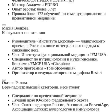
Франческо ди Пьерро и других гуру
Ментор Академии EDPRO
Опыт работы: более 5 лет
Прошла более 172 обучений по теме нутрициологии и
превентивной медицины
Мария Волкова
Консультант по питанию
Руководитель «Института здоровья» — лидирующего
проекта в России в нише интегрального подхода к
снижению веса
Член Института функциональной медицины IFM USA.
Специалист по нутрициологии и нутригеномике.
Биохимик/FMCP USA «Chelation»
Автор программы «Трансформация»
Организатор и ведущая авторского марафона Restart
Оксана Ракова
Врач-педиатр высшей категории, неонатолог
Специалист по превентивной медицине
Лучший врач Южного Федерального округа
Член Союза педиатров России, Ассоциации PreventAge,
Ассоциации детских аллергологов и иммунологов