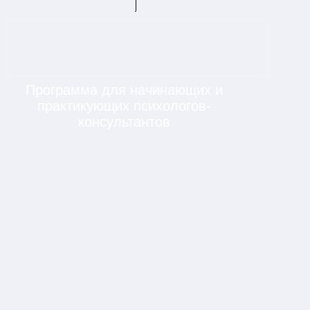
Уже проводите индивидуальные
консультации
И хотите расширить практику новым
форматом работы
Знакомы со структурой сессии и
этическими нормами
И готовы осваивать следующий
профессиональный навык