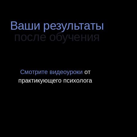
5 видеоуроков по групповой
терапии
В тариф входит:
2 практические встречи с
преподавателем