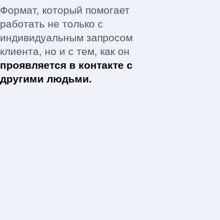
Ваши результаты
после обучения
Смотрите видеоуроки
от
практикующего психолога
Это был невероятный интересный
учебный год!
Благодарю каждого за создание
теплой атмосферы и ваши
искренние проявления. Светлана,
Вы великий педагог. Вы учите