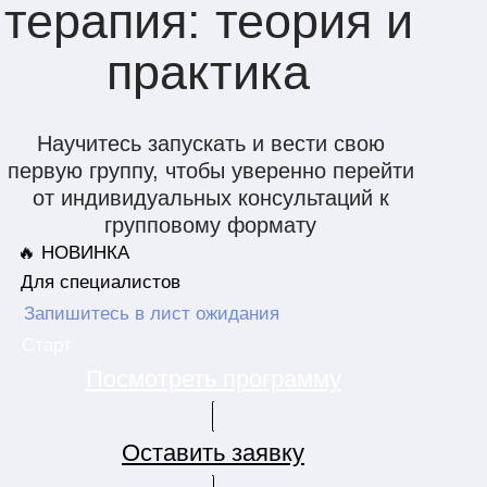
Курс для вас,
если
: