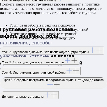
работал над сознанием обучающей
Поймете, какое место групповая работа занимает в практике
площадки. Очень грамотно
Член Санкт-Петербургской
Получите готовую структуру
психолога, чем она отличается от индивидуального формата и
разработано и подано обучение.
организации транзактного
сессии
на каких этических принципах строится работа с группой.
Доступно для понимания и
анализа
И поймете, как выстраивать
восприятия информации. Татьяна,
программу группы от начала до
Вам отдельная благодарность за
Участвуете
в практических
завершения
Сертифицированный
Групповая работа в практике психолога
терпение, понимание и доступную
встречах онлайн
ведущий
Отличия групповой работы от индивидуальной
подачу материала. Всех девочек и
Этические принципы в работе с группой
трансформационной игры
мальчиков благодарю за то, что вы
Роли и зоны ответственности ведущего
для зависимых и
были со мной весь этот год.
созависимых
Урок 2. Групповая динамика: что происходит внутри группы
Урок 3. Структура одной групповой сессии
Урок 4. Инструменты для групповой работы
Урок 5. Создание программы и подготовка группы: от идеи до старта
Дополнительные материалы