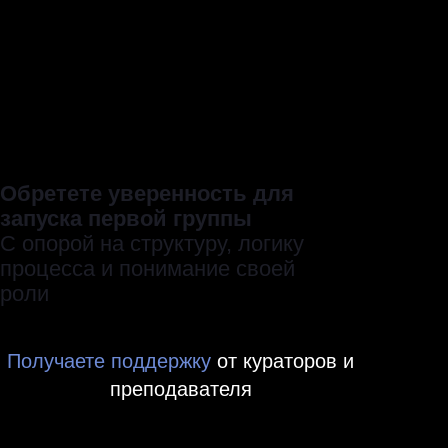
Закрытый чат с наставником и
студентами курса
Поддержка кураторов на
платформе
7 дополнительных материалов
для практики
Удостоверение о повышении
квалификации
Стоимость
12 000 ₽
Доступ к материалам на 6
месяцев
Оставьте контакты, чтобы
попасть в предзапись и получить
самые выгодные условия на
старте