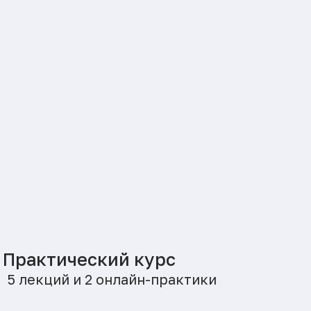
Групповая
терапия: теория и
практика
Научитесь запускать и вести свою
первую группу, чтобы уверенно перейти
от индивидуальных консультаций к
групповому формату
🔥 НОВИНКА
Для специалистов
Запишитесь в лист ожидания
Старт
Посмотреть программу