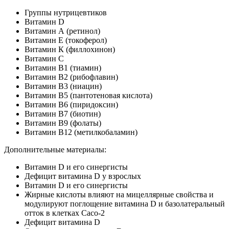
Группы нутрицевтиков
Витамин D
Витамин А (ретинол)
Витамин Е (токоферол)
Витамин К (филлохинон)
Витамин С
Витамин B1 (тиамин)
Витамин В2 (рибофлавин)
Витамин В3 (ниацин)
Витамин В5 (пантотеновая кислота)
Витамин В6 (пиридоксин)
Витамин В7 (биотин)
Витамин В9 (фолаты)
Витамин В12 (метилкобаламин)
Дополнительные материалы:
Витамин D и его синергисты
Дефицит витамина D у взрослых
Витамин D и его синергисты
Жирные кислоты влияют на мицеллярные свойства и
модулируют поглощение витамина D и базолатеральный
отток в клетках Caco-2
Дефицит витамина D