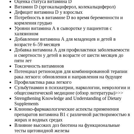
Оценка статуса витамина D
Витамин D (эргокальциферол, колекальциферол)
Дефицит витамина D у взрослых
Потребность в витамине D во время беременности и
кормления грудью
Уровни витамина А в сыворотке у пациентов с
халязионом
Добавление витамина А для младенцев и детей в
возрасте 6–59 месяцев
Добавка витамина А для профилактики заболеваемости
и смертности у детей в возрасте от шести месяцев до
пяти лет
Токсичность витаминов
Потенциал ретиноидов для комбинированной терапии
рака легкого: обновления и направления на будущее
Профилактика рака легкого
Сульбутиамин в психиатрии, наркологии, неврологии и
общесоматической медицине (обзор литературы)>>>
Strengthening Knowledge and Understanding of Dietary
Supplements
Клинико-фармакологические аспекты применения
препаратов витамина В1 с различной растворимостью в
жирах и водных средах
Влияние высоких доз биотина на функциональные
тесты щитовидной железы