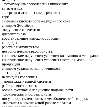
аутоиммунные заболевания кишечника
аутизм и сдвг
аллергии и атопические дерматиты
гэрб
снижение кислотности желудочного сока
синдром Жильбера
нарушение желчеоттока
дисбактериозы
восстановление женского здоровья
кандидоз
работа с иммунитетом
неврологические расстройства
генетические нарушения усвоения витаминов и минералов
генетические нарушения усвоения глютена имолочной
продукции
синдром уставших надпочечниковв
анти-эйдж
пептидная коррекция
поддержка нервной системы
работа с воспалением
боли в суставах и нарушение подвижности
хронический и острый цистит
инсулинорезистентность и метаболический синдром
паразитоз в комплексной работе с врачом