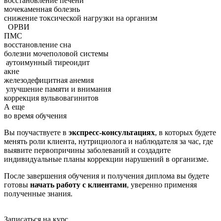
восстановление печени
мочекаменная болезнь
снижение токсической нагрузки на организм
ОРВИ
ПМС
восстановление сна
болезни мочеполовой системы
аутоимунный тиреоидит
акне
железодефицитная анемия
улучшение памяти и внимания
коррекция вульвовагинитов
А еще
во время обучения
Вы поучаствуете в
экспресс-консультациях
, в которых будете
менять роли клиента, нутрициолога и наблюдателя за час, где
выявите первопричины заболеваний и создадите
индивидуальные планы коррекции нарушений в организме.
После завершения обучения и получения диплома вы будете
готовы
начать работу с клиентами
, уверенно применяя
полученные знания.
Записаться на курс