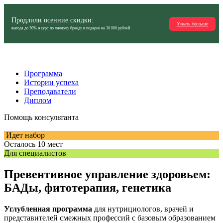
Продлили осенние скидки:
Узнать больше
выгода до 30% и курс по личному бренду в подарок на
30 000 рублей
Программа
Истории успеха
Преподаватели
Диплом
Помощь консультанта
Идет набор
Осталось 10 мест
Для специалистов
Превентивное управление здоровьем:
БАДы, фитотерапия, генетика
Углубленная программа
для нутрициологов, врачей и
представителей смежных профессий с базовым образованием