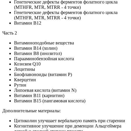
Генетические дефекты ферментов фолатного цикла
(MTHFR, MTR, MTRR - 4 точки)
Генетические дефекты ферментов фолатного цикла
(MTHFR, MTR, MTRR - 4 точки)
Витамин В12
Часть 2
Витаминоподобные вещества
Витамин В14 (холин)
Витамин В8 (инозитол)
Парааминобензойная кислота
Коэнзим Q10
Лецитины
Биофлавоноиды (витамин Р)
Кверцетин
Рутин
Липоевая кислота (витамин N)
Витамин В11 (карнитин)
Витамин В15 (пангамовая кислота)
Дополнительные материалы:
Цитиколин улучшает вербальную память при старении
Когнитивное улучшение при деменции Альцгеймера