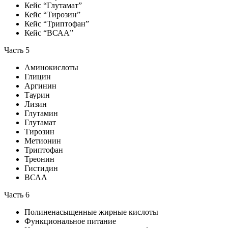
Кейс “Глутамат”
Кейс “Тирозин”
Кейс “Триптофан”
Кейс “ВСАА”
Часть 5
Аминокислоты
Глицин
Аргинин
Таурин
Лизин
Глутамин
Глутамат
Тирозин
Метионин
Триптофан
Треонин
Гистидин
ВСАА
Часть 6
Полиненасыщенные жирные кислоты
Функциональное питание