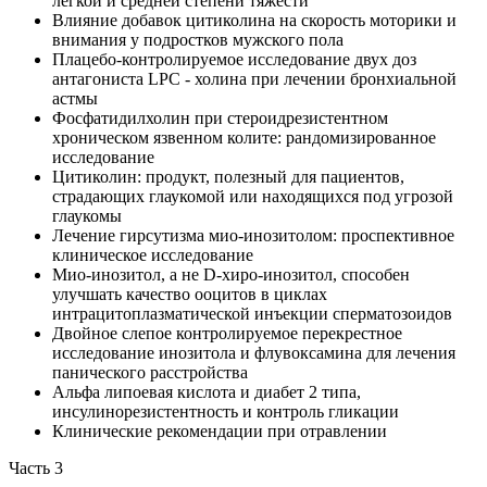
легкой и средней степени тяжести
Влияние добавок цитиколина на скорость моторики и
внимания у подростков мужского пола
Плацебо-контролируемое исследование двух доз
антагониста LPC - холина при лечении бронхиальной
астмы
Фосфатидилхолин при стероидрезистентном
хроническом язвенном колите: рандомизированное
исследование
Цитиколин: продукт, полезный для пациентов,
страдающих глаукомой или находящихся под угрозой
глаукомы
Лечение гирсутизма мио-инозитолом: проспективное
клиническое исследование
Мио-инозитол, а не D-хиро-инозитол, способен
улучшать качество ооцитов в циклах
интрацитоплазматической инъекции сперматозоидов
Двойное слепое контролируемое перекрестное
исследование инозитола и флувоксамина для лечения
панического расстройства
Альфа липоевая кислота и диабет 2 типа,
инсулинорезистентность и контроль гликации
Клинические рекомендации при отравлении
Часть 3