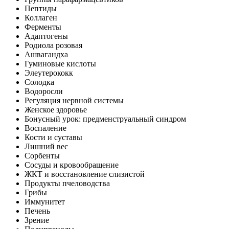
Пептиды
Коллаген
Ферменты
Адаптогены
Родиола розовая
Ашвагандха
Гуминовые кислоты
Элеутерококк
Солодка
Водоросли
Регуляция нервной системы
Женское здоровье
Бонусный урок: предменструальный синдром
Воспаление
Кости и суставы
Лишний вес
Сорбенты
Сосуды и кровообращение
ЖКТ и восстановление слизистой
Продукты пчеловодства
Грибы
Иммунитет
Печень
Зрение