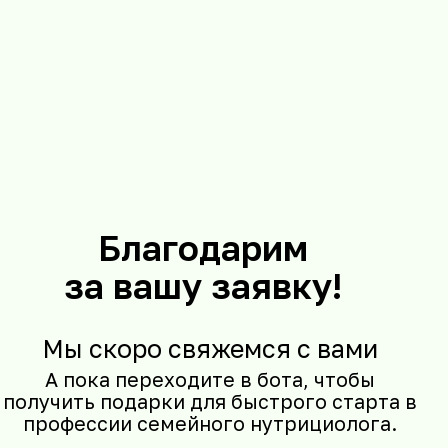
Забрать подарки
8 правил
сдачи анализов,
чтобы получить
достоверные результаты
5 шагов
и
5 препаратов
для
поддержки ребенка в
период гриппа и простуд
Гайд
«ТОП 25 нутрицевтиков
для здоровья всей семьи»
Подарочный сертификат
до 75 000 руб.
на обучение
психологии