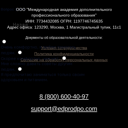
ООО "Международная академия дополнительного
Вопрос 3 из 4
профессионального образования"
ИНН: 7734432085 ОГРН: 1197746745635
Назад
Адрес офиса: 123290, Москва, 1 Магистральный тупик, 11с1
Документы об образовательной деятельности:
Очень комфортно, я люблю помогать
Условия сотрудничества
людям.
Политика конфиденциальности
Скорее комфортно, чем нет.
Согласие на обработку персональных данных
Мне сложно давать советы другим
людям.
Я предпочитаю заниматься только своим
здоровьем и питанием.
8 (800) 600-40-97
support@edprodpo.com