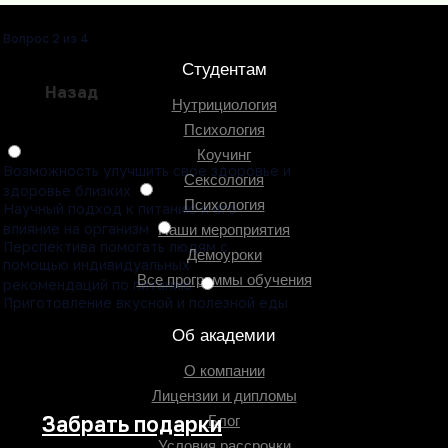
Вопрос 2 из 4
Студентам
Назад
Нутрициология
Психология
Коучинг
Возможность улучшить свое здоровье и
Сексология
здоровье близких
Психология
Научный подход к питанию и его
влияние на организм
Наши мероприятия
Перспектива помогать людям с
Демоуроки
помощью индивидуальных
Все программы обучения
рекомендаций по питанию
Приготовление вкусной и полезной еды
Об академии
О компании
Лицензии и дипломы
Блог
Условия рассрочки