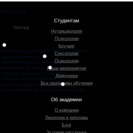
Вопрос 2 из 4
Студентам
Назад
Нутрициология
Психология
Коучинг
Возможность улучшить свое здоровье и
Сексология
здоровье близких.
Психология
Научный подход к питанию и его
влияние на организм.
Наши мероприятия
Перспектива помогать людям с
Демоуроки
помощью индивидуальных
Все программы обучения
рекомендаций по питанию.
Приготовление вкусной и полезной еды.
Об академии
О компании
Лицензии и дипломы
Блог
Условия рассрочки