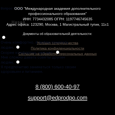
ООО "Международная академия дополнительного
Вопрос 3 из 4
профессионального образования"
ИНН: 7734432085 ОГРН: 1197746745635
Назад
Адрес офиса: 123290, Москва, 1 Магистральный тупик, 11с1
Документы об образовательной деятельности:
Очень комфортно, я люблю помогать
Условия сотрудничества
людям.
Политика конфиденциальности
Скорее комфортно, чем нет.
Согласие на обработку персональных данных
Мне сложно давать советы другим
людям.
Я предпочитаю заниматься только своим
здоровьем и питанием.
8 (800) 600-40-97
support@edprodpo.com