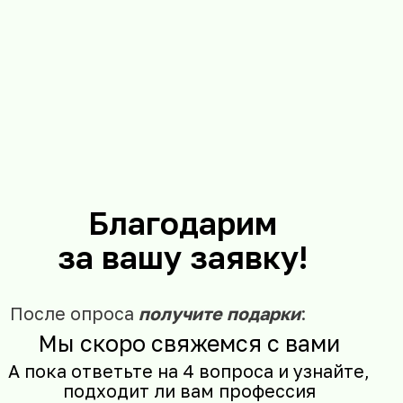
Ответить на вопросы
Чек-лист
«8 правил сдачи анализов,
чтобы получить достоверные
результаты»
Гайд
«Продукты вечной
молодости»
Подарочный сертификат
до 70 000 руб.
на обучение
нутрициологии