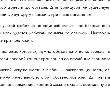
соб довести до оргазма. Для французов не существует 
олить друг другу пережить приятные ощущения.
цузской любовью не стоит забывать и про безопасность
 если удастся избежать контакта со спермой. Некоторы
же при прелюдии.
 половых контактах, нужно обязательно использовать п
если половой контакт произошел со случайным партнеро
цузской искушенности в любви — раскрепощенность, сво
акими качествами, то стоит обзавестись ими. Для начал
воспользовавшись которой можно сделать сексуальную ж