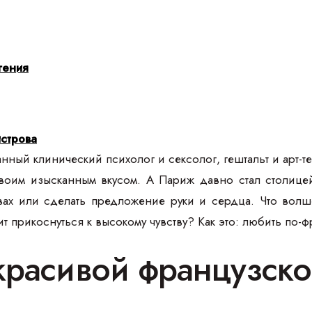
гения
строва
ный клинический психолог и сексолог, гештальт и арт-те
оим изысканным вкусом. А Париж давно стал столицей
твах или сделать предложение руки и сердца. Что волш
т прикоснуться к высокому чувству? Как это: любить по-
красивой французск