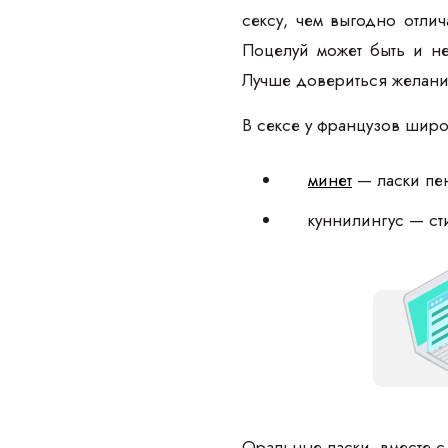
сексу, чем выгодно отлич
Поцелуй может быть и не
Лучше довериться желанию
В сексе у французов шир
минет
— ласки пен
куннилингус — ст
Оральные ласки, вместе с