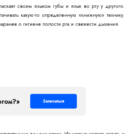
аскает своим языком губы и язык во рту у другого.
ачивать какую-то определенную «книжную» технику.
аранее о гигиене полости рта и свежести дыхания.
огом?»
Записаться
популярными видами секса. Их можно использовать и