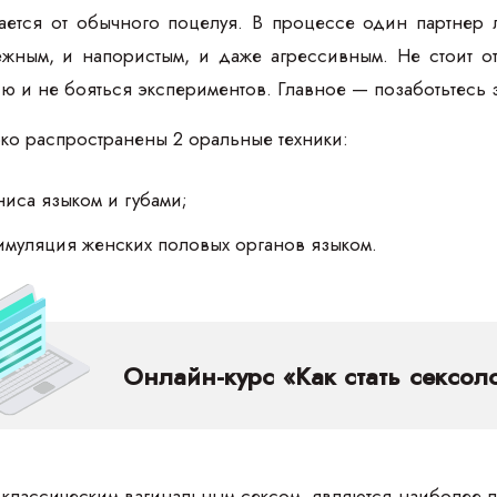
ается от обычного поцелуя. В процессе один партнер л
жным, и напористым, и даже агрессивным. Не стоит отт
 и не бояться экспериментов. Главное — позаботьтесь з
око распространены 2 оральные техники:
иса языком и губами;
имуляция женских половых органов языком.
Онлайн-курс «Как стать сексол
 классическим вагинальным сексом, являются наиболее 