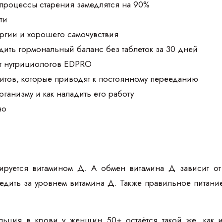
 процессы старения замедлятся на 90%
ти
ргии и хорошего самочувствия
дить гормональный баланс без таблеток за 30 дней
т нутрициологов EDPRO
итов, которые приводят к постоянному перееданию
организму и как наладить его работу
но
ируется витамином Д. А обмен витамина Д зависит о
едить за уровнем витамина Д. Также правильное питани
льция в крови у женщин 50+ остаётся такой же, как 