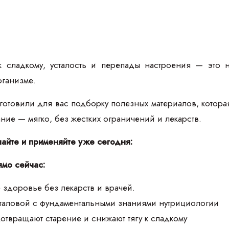
к сладкому, усталость и перепады настроения — это 
рганизме.
товили для вас подборку полезных материалов, которая п
тание — мягко, без жестких ограничений и лекарств.
чайте и применяйте уже сегодня:
ямо сейчас:
 здоровье без лекарств и врачей.
аталовой с фундаментальными знаниями нутрициологии
дотвращают старение и снижают тягу к сладкому