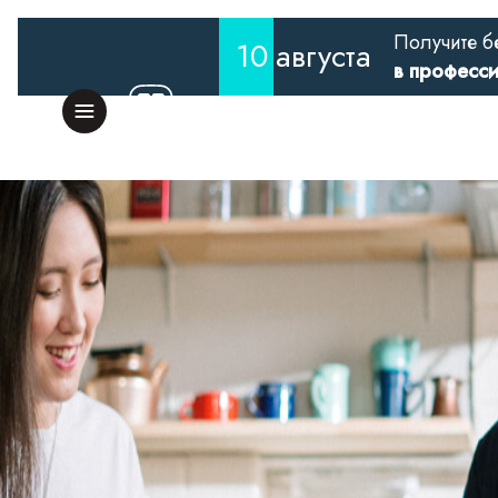
Получите б
10
августа
в професс